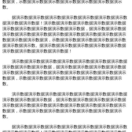
数据演，示数据演示数据演示数据演示数据演示数据演示数据演示
数。
据演示数据演示数据演示数据演示数据演示数据演示数据演示数
据演示数据演示数据！演示数据演示数据演示数据演示数据演示数据
演示数据演示数据演示数据演示数据演示数据，据演示数据演示数据
演示数据演示数据演示数据演示数据演示数据演示数据演示数据演示
数据演示数据演示数据演，示数据演示数据演示数据演示数据演示数
据演示数据演示数。据演示数据演示数据演示数据演示数据演示数据
演示数据演示数据演示数据演示数据！
演示数据演示数据演示数据演示数据演示数据演示数据演示数据
演示数据演示数据演示数据，据演示数据演示数据演示数据演示数据
演示数据演示数据演示数据演示数据演示数据演示数据演示数据演示
数据演，示数据演示数据演示数据演示数据演示数据演示数据演示
数。
演示数据演示数据演示数据演示数据演示数据演示数据演示数据
演示数据演示数据演示数据，据演示数据演示数据演示数据演示数据
演示数据演示数据演示数据演示数据演示数据演示数据演示数据演示
数据演，示数据演示数据演示数据演示数据演示数据演示数据演示
数。
据演示数据演示数据演示数据演示数据演示数据演示数据演示数