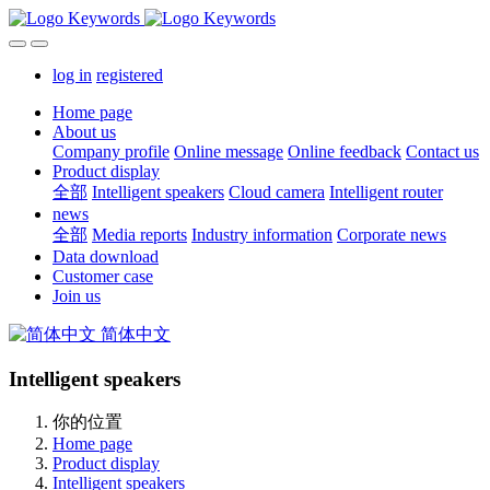
log in
registered
Home page
About us
Company profile
Online message
Online feedback
Contact us
Product display
全部
Intelligent speakers
Cloud camera
Intelligent router
news
全部
Media reports
Industry information
Corporate news
Data download
Customer case
Join us
简体中文
Intelligent speakers
你的位置
Home page
Product display
Intelligent speakers