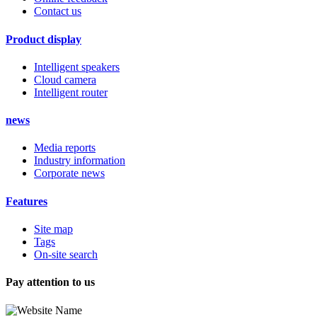
Contact us
Product display
Intelligent speakers
Cloud camera
Intelligent router
news
Media reports
Industry information
Corporate news
Features
Site map
Tags
On-site search
Pay attention to us