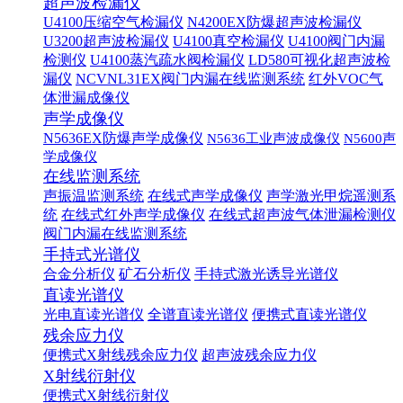
超声波检漏仪
U4100压缩空气检漏仪
N4200EX防爆超声波检漏仪
U3200超声波检漏仪
U4100真空检漏仪
U4100阀门内漏
检测仪
U4100蒸汽疏水阀检漏仪
LD580可视化超声波检
漏仪
NCVNL31EX阀门内漏在线监测系统
红外VOC气
体泄漏成像仪
声学成像仪
N5636EX防爆声学成像仪
N5636工业声波成像仪
N5600声
学成像仪
在线监测系统
声振温监测系统
在线式声学成像仪
声学激光甲烷遥测系
统
在线式红外声学成像仪
在线式超声波气体泄漏检测仪
阀门内漏在线监测系统
手持式光谱仪
合金分析仪
矿石分析仪
手持式激光诱导光谱仪
直读光谱仪
光电直读光谱仪
全谱直读光谱仪
便携式直读光谱仪
残余应力仪
便携式X射线残余应力仪
超声波残余应力仪
X射线衍射仪
便携式X射线衍射仪