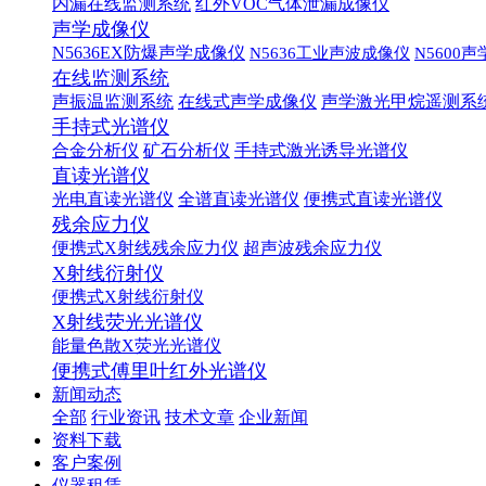
内漏在线监测系统
红外VOC气体泄漏成像仪
声学成像仪
N5636EX防爆声学成像仪
N5636工业声波成像仪
N5600
在线监测系统
声振温监测系统
在线式声学成像仪
声学激光甲烷遥测系
手持式光谱仪
合金分析仪
矿石分析仪
手持式激光诱导光谱仪
直读光谱仪
光电直读光谱仪
全谱直读光谱仪
便携式直读光谱仪
残余应力仪
便携式X射线残余应力仪
超声波残余应力仪
X射线衍射仪
便携式X射线衍射仪
X射线荧光光谱仪
能量色散X荧光光谱仪
便携式傅里叶红外光谱仪
新闻动态
全部
行业资讯
技术文章
企业新闻
资料下载
客户案例
仪器租赁