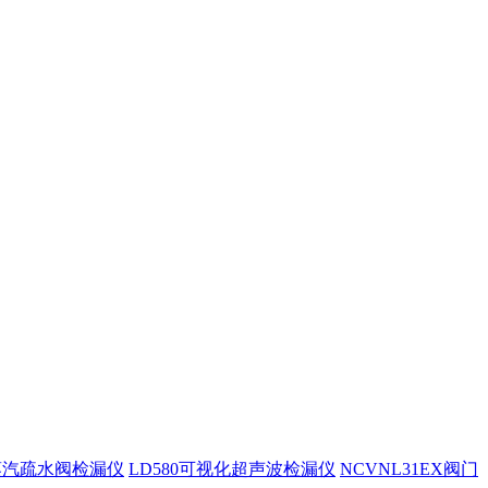
0蒸汽疏水阀检漏仪
LD580可视化超声波检漏仪
NCVNL31EX阀门