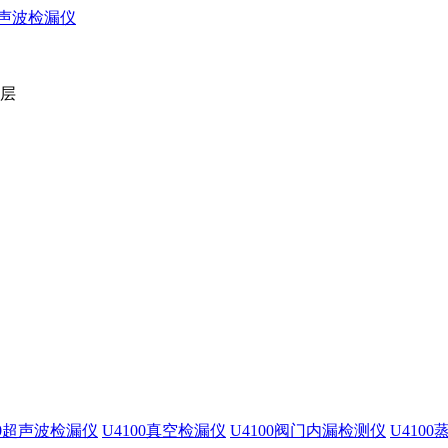
2层
00超声波检漏仪
U4100真空检漏仪
U4100阀门内漏检测仪
U410