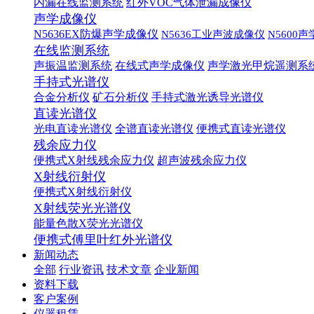
内漏在线监测系统
红外VOC气体泄漏成像仪
声学成像仪
N5636EX防爆声学成像仪
N5636工业声波成像仪
N5600
在线监测系统
声振温监测系统
在线式声学成像仪
声学激光甲烷遥测系
手持式光谱仪
合金分析仪
矿石分析仪
手持式激光诱导光谱仪
直读光谱仪
光电直读光谱仪
全谱直读光谱仪
便携式直读光谱仪
残余应力仪
便携式X射线残余应力仪
超声波残余应力仪
X射线衍射仪
便携式X射线衍射仪
X射线荧光光谱仪
能量色散X荧光光谱仪
便携式傅里叶红外光谱仪
新闻动态
全部
行业资讯
技术文章
企业新闻
资料下载
客户案例
仪器租赁