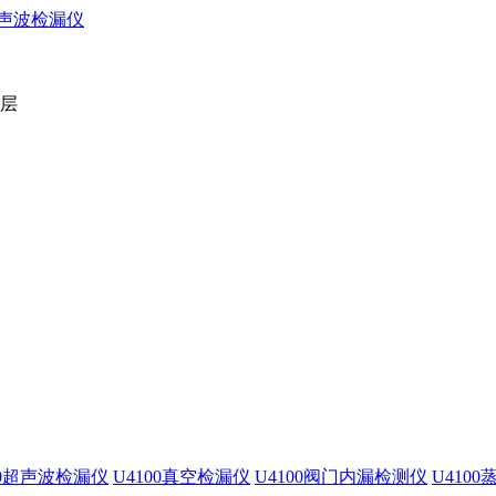
2层
00超声波检漏仪
U4100真空检漏仪
U4100阀门内漏检测仪
U410