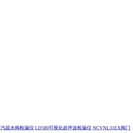
0蒸汽疏水阀检漏仪
LD580可视化超声波检漏仪
NCVNL31EX阀门