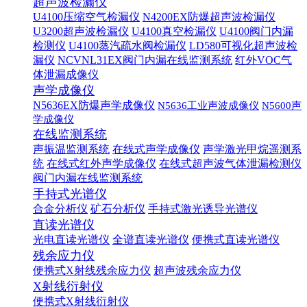
超声波检漏仪
U4100压缩空气检漏仪
N4200EX防爆超声波检漏仪
U3200超声波检漏仪
U4100真空检漏仪
U4100阀门内漏
检测仪
U4100蒸汽疏水阀检漏仪
LD580可视化超声波检
漏仪
NCVNL31EX阀门内漏在线监测系统
红外VOC气
体泄漏成像仪
声学成像仪
N5636EX防爆声学成像仪
N5636工业声波成像仪
N5600声
学成像仪
在线监测系统
声振温监测系统
在线式声学成像仪
声学激光甲烷遥测系
统
在线式红外声学成像仪
在线式超声波气体泄漏检测仪
阀门内漏在线监测系统
手持式光谱仪
合金分析仪
矿石分析仪
手持式激光诱导光谱仪
直读光谱仪
光电直读光谱仪
全谱直读光谱仪
便携式直读光谱仪
残余应力仪
便携式X射线残余应力仪
超声波残余应力仪
X射线衍射仪
便携式X射线衍射仪