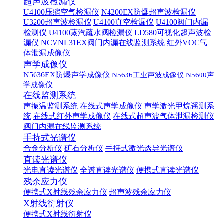
超声波检漏仪
U4100压缩空气检漏仪
N4200EX防爆超声波检漏仪
U3200超声波检漏仪
U4100真空检漏仪
U4100阀门内漏
检测仪
U4100蒸汽疏水阀检漏仪
LD580可视化超声波检
漏仪
NCVNL31EX阀门内漏在线监测系统
红外VOC气
体泄漏成像仪
声学成像仪
N5636EX防爆声学成像仪
N5636工业声波成像仪
N5600声
学成像仪
在线监测系统
声振温监测系统
在线式声学成像仪
声学激光甲烷遥测系
统
在线式红外声学成像仪
在线式超声波气体泄漏检测仪
阀门内漏在线监测系统
手持式光谱仪
合金分析仪
矿石分析仪
手持式激光诱导光谱仪
直读光谱仪
光电直读光谱仪
全谱直读光谱仪
便携式直读光谱仪
残余应力仪
便携式X射线残余应力仪
超声波残余应力仪
X射线衍射仪
便携式X射线衍射仪