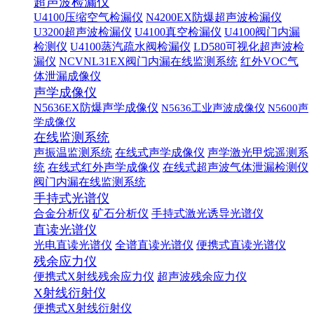
超声波检漏仪
U4100压缩空气检漏仪
N4200EX防爆超声波检漏仪
U3200超声波检漏仪
U4100真空检漏仪
U4100阀门内漏
检测仪
U4100蒸汽疏水阀检漏仪
LD580可视化超声波检
漏仪
NCVNL31EX阀门内漏在线监测系统
红外VOC气
体泄漏成像仪
声学成像仪
N5636EX防爆声学成像仪
N5636工业声波成像仪
N5600声
学成像仪
在线监测系统
声振温监测系统
在线式声学成像仪
声学激光甲烷遥测系
统
在线式红外声学成像仪
在线式超声波气体泄漏检测仪
阀门内漏在线监测系统
手持式光谱仪
合金分析仪
矿石分析仪
手持式激光诱导光谱仪
直读光谱仪
光电直读光谱仪
全谱直读光谱仪
便携式直读光谱仪
残余应力仪
便携式X射线残余应力仪
超声波残余应力仪
X射线衍射仪
便携式X射线衍射仪