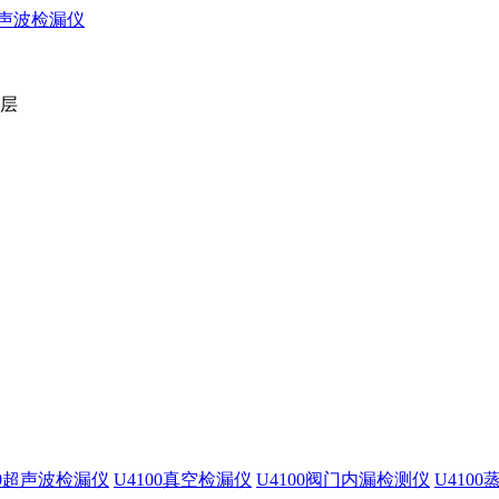
2层
00超声波检漏仪
U4100真空检漏仪
U4100阀门内漏检测仪
U410