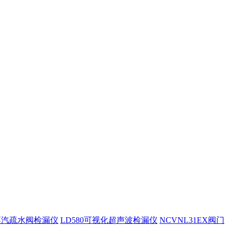
0蒸汽疏水阀检漏仪
LD580可视化超声波检漏仪
NCVNL31EX阀门