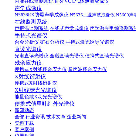
内漏在线监测系统
红外VOC气体泄漏成像仪
声学成像仪
N5636EX防爆声学成像仪
N5636工业声波成像仪
N5600
在线监测系统
声振温监测系统
在线式声学成像仪
声学激光甲烷遥测系
手持式光谱仪
合金分析仪
矿石分析仪
手持式激光诱导光谱仪
直读光谱仪
光电直读光谱仪
全谱直读光谱仪
便携式直读光谱仪
残余应力仪
便携式X射线残余应力仪
超声波残余应力仪
X射线衍射仪
便携式X射线衍射仪
X射线荧光光谱仪
能量色散X荧光光谱仪
便携式傅里叶红外光谱仪
新闻动态
全部
行业资讯
技术文章
企业新闻
资料下载
客户案例
仪器租赁