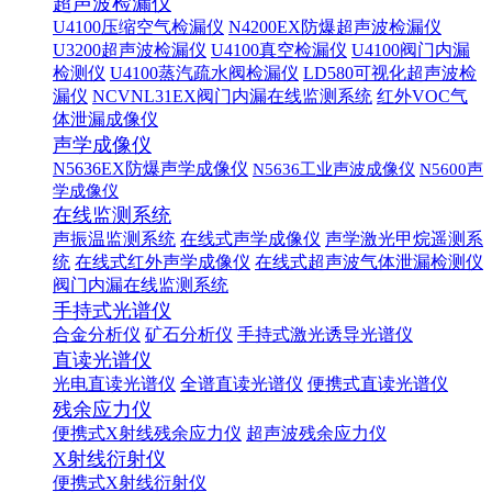
超声波检漏仪
U4100压缩空气检漏仪
N4200EX防爆超声波检漏仪
U3200超声波检漏仪
U4100真空检漏仪
U4100阀门内漏
检测仪
U4100蒸汽疏水阀检漏仪
LD580可视化超声波检
漏仪
NCVNL31EX阀门内漏在线监测系统
红外VOC气
体泄漏成像仪
声学成像仪
N5636EX防爆声学成像仪
N5636工业声波成像仪
N5600声
学成像仪
在线监测系统
声振温监测系统
在线式声学成像仪
声学激光甲烷遥测系
统
在线式红外声学成像仪
在线式超声波气体泄漏检测仪
阀门内漏在线监测系统
手持式光谱仪
合金分析仪
矿石分析仪
手持式激光诱导光谱仪
直读光谱仪
光电直读光谱仪
全谱直读光谱仪
便携式直读光谱仪
残余应力仪
便携式X射线残余应力仪
超声波残余应力仪
X射线衍射仪
便携式X射线衍射仪