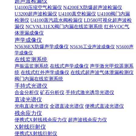
超声波检漏仪
U4100压缩空气检漏仪
N4200EX防爆超声波检漏仪
U3200超声波检漏仪
U4100真空检漏仪
U4100阀门内漏
检测仪
U4100蒸汽疏水阀检漏仪
LD580可视化超声波检
漏仪
NCVNL31EX阀门内漏在线监测系统
红外VOC气
体泄漏成像仪
声学成像仪
N5636EX防爆声学成像仪
N5636工业声波成像仪
N5600声
学成像仪
在线监测系统
声振温监测系统
在线式声学成像仪
声学激光甲烷遥测系
统
在线式红外声学成像仪
在线式超声波气体泄漏检测仪
阀门内漏在线监测系统
手持式光谱仪
合金分析仪
矿石分析仪
手持式激光诱导光谱仪
直读光谱仪
光电直读光谱仪
全谱直读光谱仪
便携式直读光谱仪
残余应力仪
便携式X射线残余应力仪
超声波残余应力仪
X射线衍射仪
便携式X射线衍射仪