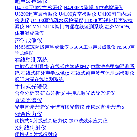
超声波检漏仪
U4100压缩空气检漏仪
N4200EX防爆超声波检漏仪
U3200超声波检漏仪
U4100真空检漏仪
U4100阀门内漏
检测仪
U4100蒸汽疏水阀检漏仪
LD580可视化超声波检
漏仪
NCVNL31EX阀门内漏在线监测系统
红外VOC气
体泄漏成像仪
声学成像仪
N5636EX防爆声学成像仪
N5636工业声波成像仪
N5600声
学成像仪
在线监测系统
声振温监测系统
在线式声学成像仪
声学激光甲烷遥测系
统
在线式红外声学成像仪
在线式超声波气体泄漏检测仪
阀门内漏在线监测系统
手持式光谱仪
合金分析仪
矿石分析仪
手持式激光诱导光谱仪
直读光谱仪
光电直读光谱仪
全谱直读光谱仪
便携式直读光谱仪
残余应力仪
便携式X射线残余应力仪
超声波残余应力仪
X射线衍射仪
便携式X射线衍射仪