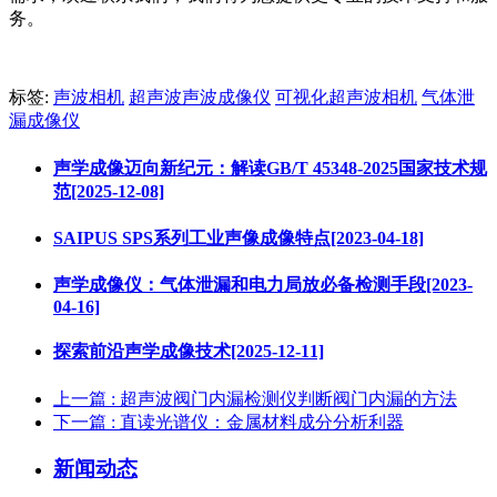
务。
标签:
声波相机
超声波声波成像仪
可视化超声波相机
气体泄
漏成像仪
声学成像迈向新纪元：解读GB/T 45348-2025国家技术规
范[2025-12-08]
SAIPUS SPS系列工业声像成像特点[2023-04-18]
声学成像仪：气体泄漏和电力局放必备检测手段[2023-
04-16]
探索前沿声学成像技术[2025-12-11]
上一篇
: 超声波阀门内漏检测仪判断阀门内漏的方法
下一篇
: 直读光谱仪：金属材料成分分析利器
新闻动态