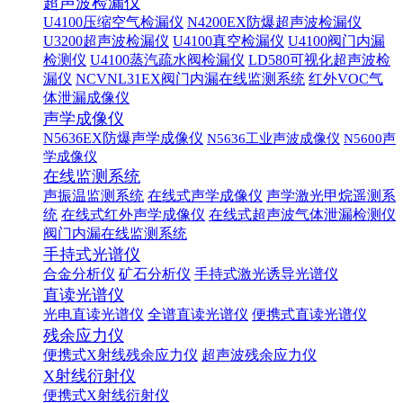
超声波检漏仪
U4100压缩空气检漏仪
N4200EX防爆超声波检漏仪
U3200超声波检漏仪
U4100真空检漏仪
U4100阀门内漏
检测仪
U4100蒸汽疏水阀检漏仪
LD580可视化超声波检
漏仪
NCVNL31EX阀门内漏在线监测系统
红外VOC气
体泄漏成像仪
声学成像仪
N5636EX防爆声学成像仪
N5636工业声波成像仪
N5600声
学成像仪
在线监测系统
声振温监测系统
在线式声学成像仪
声学激光甲烷遥测系
统
在线式红外声学成像仪
在线式超声波气体泄漏检测仪
阀门内漏在线监测系统
手持式光谱仪
合金分析仪
矿石分析仪
手持式激光诱导光谱仪
直读光谱仪
光电直读光谱仪
全谱直读光谱仪
便携式直读光谱仪
残余应力仪
便携式X射线残余应力仪
超声波残余应力仪
X射线衍射仪
便携式X射线衍射仪