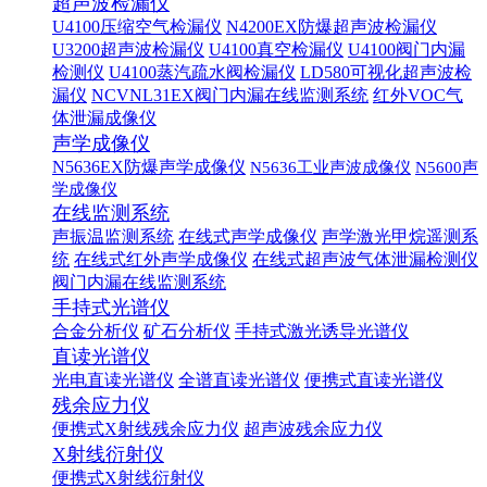
超声波检漏仪
U4100压缩空气检漏仪
N4200EX防爆超声波检漏仪
U3200超声波检漏仪
U4100真空检漏仪
U4100阀门内漏
检测仪
U4100蒸汽疏水阀检漏仪
LD580可视化超声波检
漏仪
NCVNL31EX阀门内漏在线监测系统
红外VOC气
体泄漏成像仪
声学成像仪
N5636EX防爆声学成像仪
N5636工业声波成像仪
N5600声
学成像仪
在线监测系统
声振温监测系统
在线式声学成像仪
声学激光甲烷遥测系
统
在线式红外声学成像仪
在线式超声波气体泄漏检测仪
阀门内漏在线监测系统
手持式光谱仪
合金分析仪
矿石分析仪
手持式激光诱导光谱仪
直读光谱仪
光电直读光谱仪
全谱直读光谱仪
便携式直读光谱仪
残余应力仪
便携式X射线残余应力仪
超声波残余应力仪
X射线衍射仪
便携式X射线衍射仪