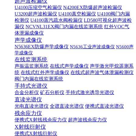
超声波检漏仪
U4100压缩空气检漏仪
N4200EX防爆超声波检漏仪
U3200超声波检漏仪
U4100真空检漏仪
U4100阀门内漏
检测仪
U4100蒸汽疏水阀检漏仪
LD580可视化超声波检
漏仪
NCVNL31EX阀门内漏在线监测系统
红外VOC气
体泄漏成像仪
声学成像仪
N5636EX防爆声学成像仪
N5636工业声波成像仪
N5600声
学成像仪
在线监测系统
声振温监测系统
在线式声学成像仪
声学激光甲烷遥测系
统
在线式红外声学成像仪
在线式超声波气体泄漏检测仪
阀门内漏在线监测系统
手持式光谱仪
合金分析仪
矿石分析仪
手持式激光诱导光谱仪
直读光谱仪
光电直读光谱仪
全谱直读光谱仪
便携式直读光谱仪
残余应力仪
便携式X射线残余应力仪
超声波残余应力仪
X射线衍射仪
便携式X射线衍射仪