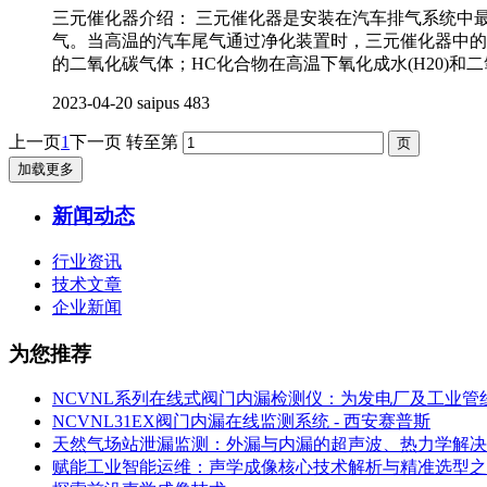
三元催化器介绍： 三元催化器是安装在汽车排气系统中
气。当高温的汽车尾气通过净化装置时，三元催化器中的净
的二氧化碳气体；HC化合物在高温下氧化成水(H20)和
2023-04-20
saipus
483
上一页
1
下一页
转至第
加载更多
新闻动态
行业资讯
技术文章
企业新闻
为您推荐
NCVNL系列在线式阀门内漏检测仪：为发电厂及工业管
NCVNL31EX阀门内漏在线监测系统 - 西安赛普斯
天然气场站泄漏监测：外漏与内漏的超声波、热力学解决
赋能工业智能运维：声学成像核心技术解析与精准选型之