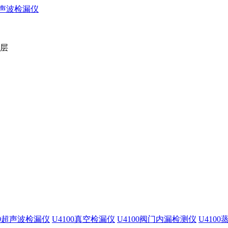
2层
00超声波检漏仪
U4100真空检漏仪
U4100阀门内漏检测仪
U410