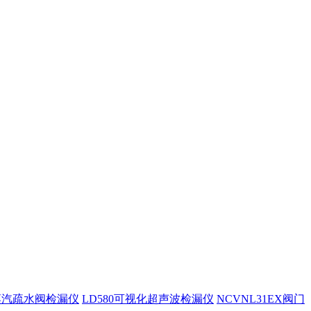
0蒸汽疏水阀检漏仪
LD580可视化超声波检漏仪
NCVNL31EX阀门