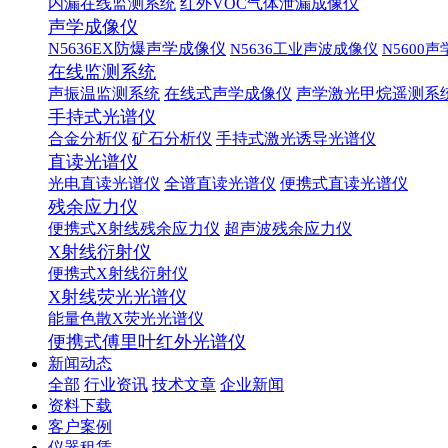
内漏在线监测系统
红外VOC气体泄漏成像仪
声学成像仪
N5636EX防爆声学成像仪
N5636工业声波成像仪
N5600
在线监测系统
声振温监测系统
在线式声学成像仪
声学激光甲烷遥测系
手持式光谱仪
合金分析仪
矿石分析仪
手持式激光诱导光谱仪
直读光谱仪
光电直读光谱仪
全谱直读光谱仪
便携式直读光谱仪
残余应力仪
便携式X射线残余应力仪
超声波残余应力仪
X射线衍射仪
便携式X射线衍射仪
X射线荧光光谱仪
能量色散X荧光光谱仪
便携式傅里叶红外光谱仪
新闻动态
全部
行业资讯
技术文章
企业新闻
资料下载
客户案例
仪器租赁