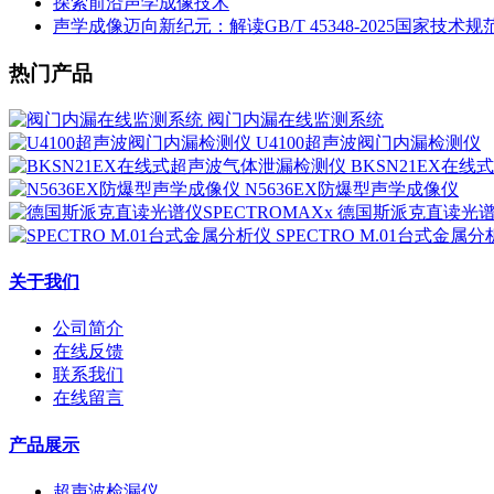
探索前沿声学成像技术
声学成像迈向新纪元：解读GB/T 45348-2025国家技术规
热门产品
阀门内漏在线监测系统
U4100超声波阀门内漏检测仪
BKSN21EX在
N5636EX防爆型声学成像仪
德国斯派克直读光谱仪
SPECTRO M.01台式金属
关于我们
公司简介
在线反馈
联系我们
在线留言
产品展示
超声波检漏仪