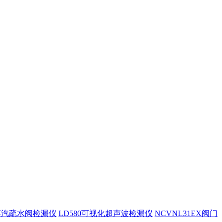
0蒸汽疏水阀检漏仪
LD580可视化超声波检漏仪
NCVNL31EX阀门