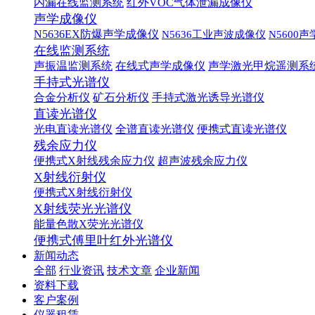
内漏在线监测系统
红外VOC气体泄漏成像仪
声学成像仪
N5636EX防爆声学成像仪
N5636工业声波成像仪
N5600
在线监测系统
声振温监测系统
在线式声学成像仪
声学激光甲烷遥测系
手持式光谱仪
合金分析仪
矿石分析仪
手持式激光诱导光谱仪
直读光谱仪
光电直读光谱仪
全谱直读光谱仪
便携式直读光谱仪
残余应力仪
便携式X射线残余应力仪
超声波残余应力仪
X射线衍射仪
便携式X射线衍射仪
X射线荧光光谱仪
能量色散X荧光光谱仪
便携式傅里叶红外光谱仪
新闻动态
全部
行业资讯
技术文章
企业新闻
资料下载
客户案例
仪器租赁