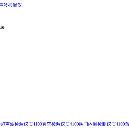
2层
00超声波检漏仪
U4100真空检漏仪
U4100阀门内漏检测仪
U410