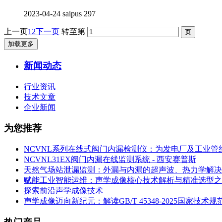
2023-04-24
saipus
297
上一页
1
2
下一页
转至第
加载更多
新闻动态
行业资讯
技术文章
企业新闻
为您推荐
NCVNL系列在线式阀门内漏检测仪：为发电厂及工业管
NCVNL31EX阀门内漏在线监测系统 - 西安赛普斯
天然气场站泄漏监测：外漏与内漏的超声波、热力学解决
赋能工业智能运维：声学成像核心技术解析与精准选型之
探索前沿声学成像技术
声学成像迈向新纪元：解读GB/T 45348-2025国家技术规