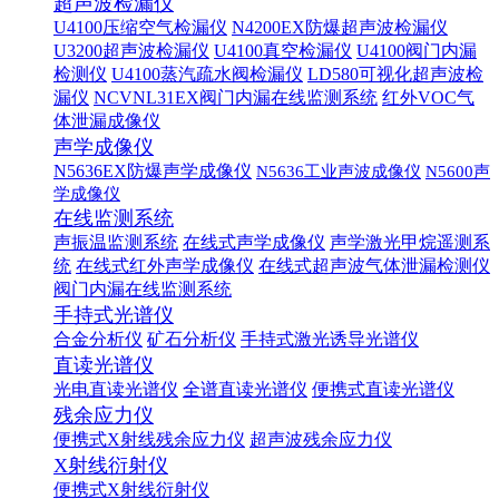
超声波检漏仪
U4100压缩空气检漏仪
N4200EX防爆超声波检漏仪
U3200超声波检漏仪
U4100真空检漏仪
U4100阀门内漏
检测仪
U4100蒸汽疏水阀检漏仪
LD580可视化超声波检
漏仪
NCVNL31EX阀门内漏在线监测系统
红外VOC气
体泄漏成像仪
声学成像仪
N5636EX防爆声学成像仪
N5636工业声波成像仪
N5600声
学成像仪
在线监测系统
声振温监测系统
在线式声学成像仪
声学激光甲烷遥测系
统
在线式红外声学成像仪
在线式超声波气体泄漏检测仪
阀门内漏在线监测系统
手持式光谱仪
合金分析仪
矿石分析仪
手持式激光诱导光谱仪
直读光谱仪
光电直读光谱仪
全谱直读光谱仪
便携式直读光谱仪
残余应力仪
便携式X射线残余应力仪
超声波残余应力仪
X射线衍射仪
便携式X射线衍射仪