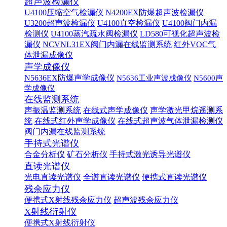
超声波检漏仪
U4100压缩空气检漏仪
N4200EX防爆超声波检漏仪
U3200超声波检漏仪
U4100真空检漏仪
U4100阀门内漏
检测仪
U4100蒸汽疏水阀检漏仪
LD580可视化超声波检
漏仪
NCVNL31EX阀门内漏在线监测系统
红外VOC气
体泄漏成像仪
声学成像仪
N5636EX防爆声学成像仪
N5636工业声波成像仪
N5600声
学成像仪
在线监测系统
声振温监测系统
在线式声学成像仪
声学激光甲烷遥测系
统
在线式红外声学成像仪
在线式超声波气体泄漏检测仪
阀门内漏在线监测系统
手持式光谱仪
合金分析仪
矿石分析仪
手持式激光诱导光谱仪
直读光谱仪
光电直读光谱仪
全谱直读光谱仪
便携式直读光谱仪
残余应力仪
便携式X射线残余应力仪
超声波残余应力仪
X射线衍射仪
便携式X射线衍射仪