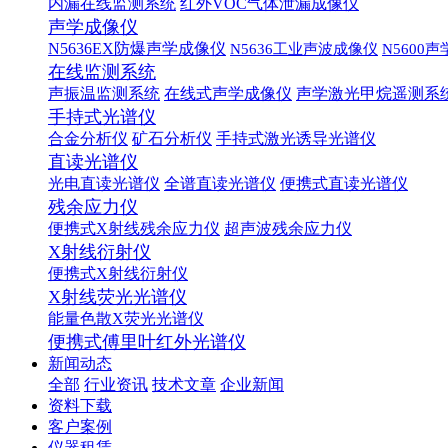
内漏在线监测系统
红外VOC气体泄漏成像仪
声学成像仪
N5636EX防爆声学成像仪
N5636工业声波成像仪
N5600
在线监测系统
声振温监测系统
在线式声学成像仪
声学激光甲烷遥测系
手持式光谱仪
合金分析仪
矿石分析仪
手持式激光诱导光谱仪
直读光谱仪
光电直读光谱仪
全谱直读光谱仪
便携式直读光谱仪
残余应力仪
便携式X射线残余应力仪
超声波残余应力仪
X射线衍射仪
便携式X射线衍射仪
X射线荧光光谱仪
能量色散X荧光光谱仪
便携式傅里叶红外光谱仪
新闻动态
全部
行业资讯
技术文章
企业新闻
资料下载
客户案例
仪器租赁