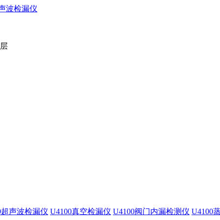
2层
00超声波检漏仪
U4100真空检漏仪
U4100阀门内漏检测仪
U410