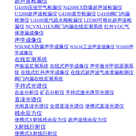
超声波检漏仪
U4100压缩空气检漏仪
N4200EX防爆超声波检漏仪
U3200超声波检漏仪
U4100真空检漏仪
U4100阀门内漏
检测仪
U4100蒸汽疏水阀检漏仪
LD580可视化超声波检
漏仪
NCVNL31EX阀门内漏在线监测系统
红外VOC气
体泄漏成像仪
声学成像仪
N5636EX防爆声学成像仪
N5636工业声波成像仪
N5600声
学成像仪
在线监测系统
声振温监测系统
在线式声学成像仪
声学激光甲烷遥测系
统
在线式红外声学成像仪
在线式超声波气体泄漏检测仪
阀门内漏在线监测系统
手持式光谱仪
合金分析仪
矿石分析仪
手持式激光诱导光谱仪
直读光谱仪
光电直读光谱仪
全谱直读光谱仪
便携式直读光谱仪
残余应力仪
便携式X射线残余应力仪
超声波残余应力仪
X射线衍射仪
便携式X射线衍射仪