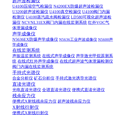
超声波检漏仪
U4100压缩空气检漏仪
N4200EX防爆超声波检漏仪
U3200超声波检漏仪
U4100真空检漏仪
U4100阀门内漏
检测仪
U4100蒸汽疏水阀检漏仪
LD580可视化超声波检
漏仪
NCVNL31EX阀门内漏在线监测系统
红外VOC气
体泄漏成像仪
声学成像仪
N5636EX防爆声学成像仪
N5636工业声波成像仪
N5600声
学成像仪
在线监测系统
声振温监测系统
在线式声学成像仪
声学激光甲烷遥测系
统
在线式红外声学成像仪
在线式超声波气体泄漏检测仪
阀门内漏在线监测系统
手持式光谱仪
合金分析仪
矿石分析仪
手持式激光诱导光谱仪
直读光谱仪
光电直读光谱仪
全谱直读光谱仪
便携式直读光谱仪
残余应力仪
便携式X射线残余应力仪
超声波残余应力仪
X射线衍射仪
便携式X射线衍射仪