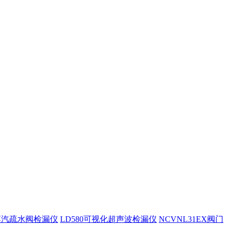
0蒸汽疏水阀检漏仪
LD580可视化超声波检漏仪
NCVNL31EX阀门