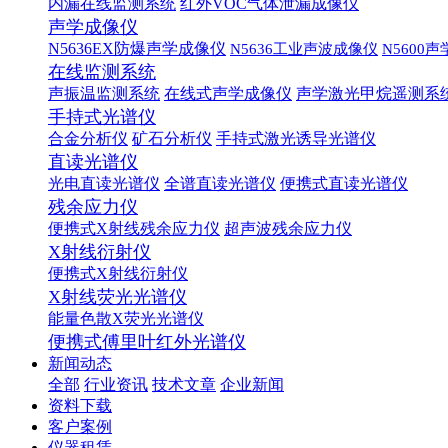
内漏在线监测系统
红外VOC气体泄漏成像仪
声学成像仪
N5636EX防爆声学成像仪
N5636工业声波成像仪
N5600
在线监测系统
声振温监测系统
在线式声学成像仪
声学激光甲烷遥测系
手持式光谱仪
合金分析仪
矿石分析仪
手持式激光诱导光谱仪
直读光谱仪
光电直读光谱仪
全谱直读光谱仪
便携式直读光谱仪
残余应力仪
便携式X射线残余应力仪
超声波残余应力仪
X射线衍射仪
便携式X射线衍射仪
X射线荧光光谱仪
能量色散X荧光光谱仪
便携式傅里叶红外光谱仪
新闻动态
全部
行业资讯
技术文章
企业新闻
资料下载
客户案例
仪器租赁