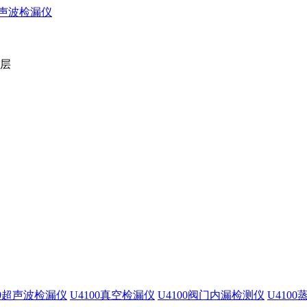
2层
00超声波检漏仪
U4100真空检漏仪
U4100阀门内漏检测仪
U410