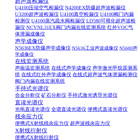
超声波检漏仪
U4100压缩空气检漏仪
N4200EX防爆超声波检漏仪
U3200超声波检漏仪
U4100真空检漏仪
U4100阀门内漏
检测仪
U4100蒸汽疏水阀检漏仪
LD580可视化超声波检
漏仪
NCVNL31EX阀门内漏在线监测系统
红外VOC气
体泄漏成像仪
声学成像仪
N5636EX防爆声学成像仪
N5636工业声波成像仪
N5600声
学成像仪
在线监测系统
声振温监测系统
在线式声学成像仪
声学激光甲烷遥测系
统
在线式红外声学成像仪
在线式超声波气体泄漏检测仪
阀门内漏在线监测系统
手持式光谱仪
合金分析仪
矿石分析仪
手持式激光诱导光谱仪
直读光谱仪
光电直读光谱仪
全谱直读光谱仪
便携式直读光谱仪
残余应力仪
便携式X射线残余应力仪
超声波残余应力仪
X射线衍射仪
便携式X射线衍射仪