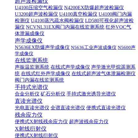
超声波检漏仪
U4100压缩空气检漏仪
N4200EX防爆超声波检漏仪
U3200超声波检漏仪
U4100真空检漏仪
U4100阀门内漏
检测仪
U4100蒸汽疏水阀检漏仪
LD580可视化超声波检
漏仪
NCVNL31EX阀门内漏在线监测系统
红外VOC气
体泄漏成像仪
声学成像仪
N5636EX防爆声学成像仪
N5636工业声波成像仪
N5600声
学成像仪
在线监测系统
声振温监测系统
在线式声学成像仪
声学激光甲烷遥测系
统
在线式红外声学成像仪
在线式超声波气体泄漏检测仪
阀门内漏在线监测系统
手持式光谱仪
合金分析仪
矿石分析仪
手持式激光诱导光谱仪
直读光谱仪
光电直读光谱仪
全谱直读光谱仪
便携式直读光谱仪
残余应力仪
便携式X射线残余应力仪
超声波残余应力仪
X射线衍射仪
便携式X射线衍射仪