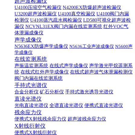
超声波检漏仪
U4100压缩空气检漏仪
N4200EX防爆超声波检漏仪
U3200超声波检漏仪
U4100真空检漏仪
U4100阀门内漏
检测仪
U4100蒸汽疏水阀检漏仪
LD580可视化超声波检
漏仪
NCVNL31EX阀门内漏在线监测系统
红外VOC气
体泄漏成像仪
声学成像仪
N5636EX防爆声学成像仪
N5636工业声波成像仪
N5600声
学成像仪
在线监测系统
声振温监测系统
在线式声学成像仪
声学激光甲烷遥测系
统
在线式红外声学成像仪
在线式超声波气体泄漏检测仪
阀门内漏在线监测系统
手持式光谱仪
合金分析仪
矿石分析仪
手持式激光诱导光谱仪
直读光谱仪
光电直读光谱仪
全谱直读光谱仪
便携式直读光谱仪
残余应力仪
便携式X射线残余应力仪
超声波残余应力仪
X射线衍射仪
便携式X射线衍射仪