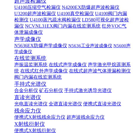
超声波检漏仪
U4100压缩空气检漏仪
N4200EX防爆超声波检漏仪
U3200超声波检漏仪
U4100真空检漏仪
U4100阀门内漏
检测仪
U4100蒸汽疏水阀检漏仪
LD580可视化超声波检
漏仪
NCVNL31EX阀门内漏在线监测系统
红外VOC气
体泄漏成像仪
声学成像仪
N5636EX防爆声学成像仪
N5636工业声波成像仪
N5600声
学成像仪
在线监测系统
声振温监测系统
在线式声学成像仪
声学激光甲烷遥测系
统
在线式红外声学成像仪
在线式超声波气体泄漏检测仪
阀门内漏在线监测系统
手持式光谱仪
合金分析仪
矿石分析仪
手持式激光诱导光谱仪
直读光谱仪
光电直读光谱仪
全谱直读光谱仪
便携式直读光谱仪
残余应力仪
便携式X射线残余应力仪
超声波残余应力仪
X射线衍射仪
便携式X射线衍射仪