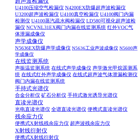
超声波检漏仪
U4100压缩空气检漏仪
N4200EX防爆超声波检漏仪
U3200超声波检漏仪
U4100真空检漏仪
U4100阀门内漏
检测仪
U4100蒸汽疏水阀检漏仪
LD580可视化超声波检
漏仪
NCVNL31EX阀门内漏在线监测系统
红外VOC气
体泄漏成像仪
声学成像仪
N5636EX防爆声学成像仪
N5636工业声波成像仪
N5600声
学成像仪
在线监测系统
声振温监测系统
在线式声学成像仪
声学激光甲烷遥测系
统
在线式红外声学成像仪
在线式超声波气体泄漏检测仪
阀门内漏在线监测系统
手持式光谱仪
合金分析仪
矿石分析仪
手持式激光诱导光谱仪
直读光谱仪
光电直读光谱仪
全谱直读光谱仪
便携式直读光谱仪
残余应力仪
便携式X射线残余应力仪
超声波残余应力仪
X射线衍射仪
便携式X射线衍射仪