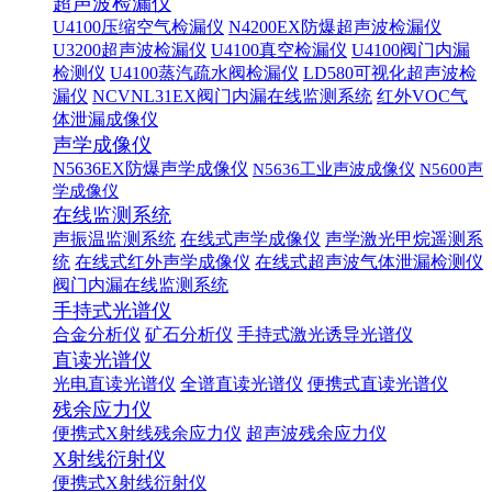
超声波检漏仪
U4100压缩空气检漏仪
N4200EX防爆超声波检漏仪
U3200超声波检漏仪
U4100真空检漏仪
U4100阀门内漏
检测仪
U4100蒸汽疏水阀检漏仪
LD580可视化超声波检
漏仪
NCVNL31EX阀门内漏在线监测系统
红外VOC气
体泄漏成像仪
声学成像仪
N5636EX防爆声学成像仪
N5636工业声波成像仪
N5600声
学成像仪
在线监测系统
声振温监测系统
在线式声学成像仪
声学激光甲烷遥测系
统
在线式红外声学成像仪
在线式超声波气体泄漏检测仪
阀门内漏在线监测系统
手持式光谱仪
合金分析仪
矿石分析仪
手持式激光诱导光谱仪
直读光谱仪
光电直读光谱仪
全谱直读光谱仪
便携式直读光谱仪
残余应力仪
便携式X射线残余应力仪
超声波残余应力仪
X射线衍射仪
便携式X射线衍射仪