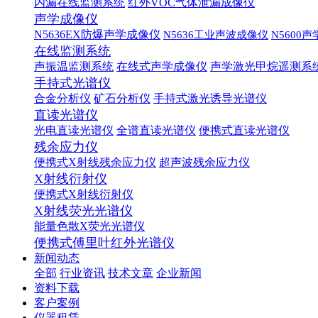
内漏在线监测系统
红外VOC气体泄漏成像仪
声学成像仪
N5636EX防爆声学成像仪
N5636工业声波成像仪
N5600
在线监测系统
声振温监测系统
在线式声学成像仪
声学激光甲烷遥测系
手持式光谱仪
合金分析仪
矿石分析仪
手持式激光诱导光谱仪
直读光谱仪
光电直读光谱仪
全谱直读光谱仪
便携式直读光谱仪
残余应力仪
便携式X射线残余应力仪
超声波残余应力仪
X射线衍射仪
便携式X射线衍射仪
X射线荧光光谱仪
能量色散X荧光光谱仪
便携式傅里叶红外光谱仪
新闻动态
全部
行业资讯
技术文章
企业新闻
资料下载
客户案例
仪器租赁