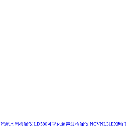
0蒸汽疏水阀检漏仪
LD580可视化超声波检漏仪
NCVNL31EX阀门