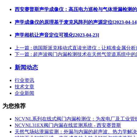
西安赛普斯声学成像仪：高压电力巡检与气体泄漏检测的精准可视
声学成像仪的原理基于麦克风阵列的声源定位[2023-04-14
声学相机让声音定位可视化[2023-04-23]
上一篇
: 德国斯派克移动式直读光谱仪：让精准金属分析
下一篇
: 超声波阀门内漏检测技术在天然气管道系统中的
新闻动态
行业资讯
技术文章
企业新闻
为您推荐
NCVNL系列在线式阀门内漏检测仪：为发电厂及工业管
NCVNL31EX阀门内漏在线监测系统 - 西安赛普斯
天然气场站泄漏监测：外漏与内漏的超声波、热力学解决