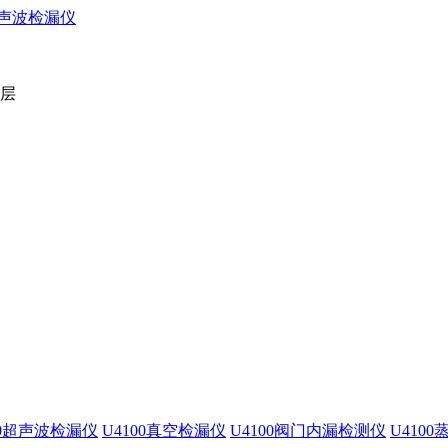
2层
00超声波检漏仪
U4100真空检漏仪
U4100阀门内漏检测仪
U410